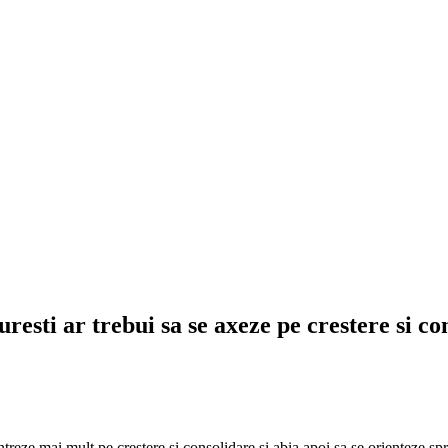
esti ar trebui sa se axeze pe crestere si con
entreze mai mult pe crestere si consolidare si abia apoi sa se orienteze 