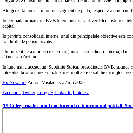
“Sigur este o institutie noua insa pare sa fie una dintre cele mai impor
Atragerea la bursa a unui nou segment de piata, respectiv a companiil
In perioada urmatoare, BVB intentioneaza sa diversifice instrumentele f
capital.
In privinta consolidarii interne, unul din principalele obiective este coop
fondurile de pensii private.
“In prezent ne axam pe crestere organica si consolidare interna, dar su
alianta sau fuziune.
In luna mai a acestui an, Septimiu Stoica, presedintele BVB, spunea ca b
intre alianta si fuziune ar inclina mai mult spre o solutie de mijloc, r
HotNews.ro
, Adrian Vasilache, 27 iun 2006
Facebook
Twitter
Google+
LinkedIn
Pinterest
(P) Culege roadele unui nou inceput cu imprumutul potrivit. Sume 