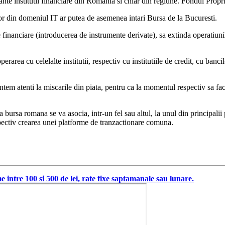
tante institutii financiare din Romania si chiar din regiune. Fondul Prop
or din domeniul IT ar putea de asemenea intari Bursa de la Bucuresti.
inanciare (introducerea de instrumente derivate), sa extinda operatiunil
erarea cu celelalte institutii, respectiv cu institutiile de credit, cu banc
ntem atenti la miscarile din piata, pentru ca la momentul respectiv sa f
ursa romana se va asocia, intr-un fel sau altul, la unul din principalii 
espectiv crearea unei platforme de tranzactionare comuna.
intre 100 si 500 de lei, rate fixe saptamanale sau lunare.