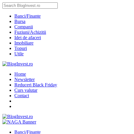
Banci/Finante
Bursa
Companii
Fuziuni/Achizitii
Idei de afaceri
Imobiliare
Topuri
Utile
Home
Newsletter
Reduceri Black Friday
Curs valutar
Contact
Banci/Finante