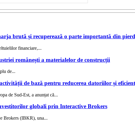
marja brută și recuperează o parte importantă din pierd
ielilor financiare,...
riei românești a materialelor de construcții
plu de...
tivității de bază pentru reducerea datoriilor și eficien
a de Sud-Est, a anunțat că...
nvestitorilor globali prin Interactive Brokers
ve Brokers (IBKR), una...