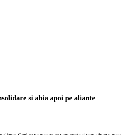
solidare si abia apoi pe aliante
spre aliante. Cred ca pe masura ce vom creste si vom atinge o masa