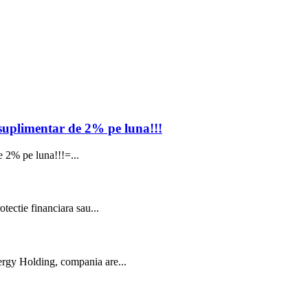
t suplimentar de 2% pe luna!!!
de 2% pe luna!!!=...
tectie financiara sau...
ergy Holding, compania are...