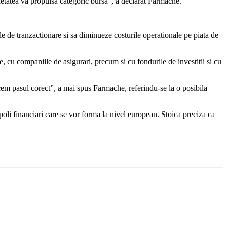
rietatea va propulsa categoric bursa”, a declarat Farmache.
e de tranzactionare si sa diminueze costurile operationale pe piata de
ile, cu companiile de asigurari, precum si cu fondurile de investitii si cu
acem pasul corect”, a mai spus Farmache, referindu-se la o posibila
poli financiari care se vor forma la nivel european. Stoica preciza ca