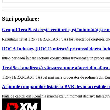
Stiri populare:
Grupul TeraPlast crește veniturile, își îmbunătățește 
Rezultatul net al TRP (TERAPLAST SA) fost afectat de creşterea cheltu
ROCA Industry (ROC1) mizează pe consolidarea indust
Într-o perioadă în care sectorul construcțiilor traversează un proces am
TeraPlast analizează vânzarea unor afaceri din afara ac
TRP (TERAPLAST SA) cel mai mare procesator de polimeri din Europ
Acțiunile companiilor listate la BVB devin accesibile i
Piața de capital din România marchează un moment decisiv: Interacti