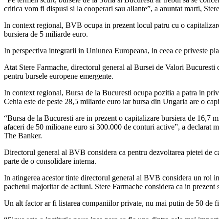
critica vom fi dispusi si la cooperari sau aliante”, a anuntat marti, St
In context regional, BVB ocupa in prezent locul patru cu o capitalizar
bursiera de 5 miliarde euro.
In perspectiva integrarii in Uniunea Europeana, in ceea ce priveste piat
Atat Stere Farmache, directorul general al Bursei de Valori Bucuresti c
pentru bursele europene emergente.
In context regional, Bursa de la Bucuresti ocupa pozitia a patra in priv
Cehia este de peste 28,5 miliarde euro iar bursa din Ungaria are o capi
“Bursa de la Bucuresti are in prezent o capitalizare bursiera de 16,7 m
afaceri de 50 milioane euro si 300.000 de conturi active”, a declarat 
The Banker.
Directorul general al BVB considera ca pentru dezvoltarea pietei de capit
parte de o consolidare interna.
In atingerea acestor tinte directorul general al BVB considera un rol im
pachetul majoritar de actiuni. Stere Farmache considera ca in prezent s
Un alt factor ar fi listarea companiilor private, nu mai putin de 50 de