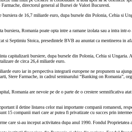
ere Farmache, directorul general al Bursei de Valori Bucuresti.
e bursiera de 16,7 miliarde euro, dupa bursele din Polonia, Cehia si Unga
a bursiera, Romania poate opta intre a ramane izolata sau a intra intr-o 
at si Septimiu Stoica, presedintele BVB au anuntat ca mentinerea in afara
inta capitalizarii bursiere, dupa bursele din Polonia, Cehia si Ungaria. A
talizare de circa 26,4 miliarde euro.
iliarde euro iar in perspectiva integrarii europene ne propunem sa ajunge
marti, Stere Farmache, in cadrul seminarului “Banking on Romania”, organ
al, Romania are nevoie pe de o parte de o crestere semnificativa atat a ni
portant il detine listarea celor mai importante companii romanesti, respec
unt 15 companii mari care ar putea fi privatizate cu succes prin intermedi
 firme care si-au inceput activitatea dupa anul 1990. Fondul Proprietatea