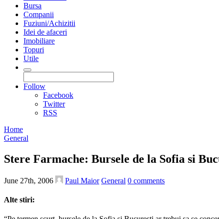
Bursa
Companii
Fuziuni/Achizitii
Idei de afaceri
Imobiliare
Topuri
Utile
Follow
Facebook
Twitter
RSS
Home
General
Stere Farmache: Bursele de la Sofia si Bucur
June 27th, 2006
Paul Maior
General
0
comments
Alte stiri:
“Pe termen scurt, bursele de la Sofia si Bucuresti ar trebui sa se conc