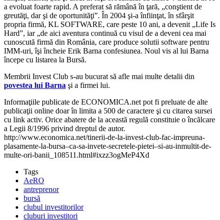
a evoluat foarte rapid. A preferat să rămână în ţară, „conştient de
greutăţi, dar şi de oportunităţi”. În 2004 şi-a înfiinţat, în sfârşit
propria firmă, KL SOFTWARE, care peste 10 ani, a devenit „Life Is
Hard”, iar „de aici aventura continuă cu visul de a deveni cea mai
cunoscută firmă din România, care produce solutii software pentru
IMM-uri, îşi încheie Erik Barna confesiunea. Noul vis al lui Barna
începe cu listarea la Bursă.
Membrii Invest Club s-au bucurat să afle mai multe detalii din
povestea lui Barna
şi a firmei lui.
Informaţiile publicate de ECONOMICA.net pot fi preluate de alte
publicaţii online doar în limita a 500 de caractere şi cu citarea sursei
cu link activ. Orice abatere de la această regulă constituie o încălcare
a Legii 8/1996 privind dreptul de autor.
http://www.economica.net/tinerii-de-la-invest-club-fac-impreuna-
plasamente-la-bursa–ca-sa-invete-secretele-pietei–si-au-inmultit-de-
multe-ori-banii_108511.html#ixzz3ogMeP4Xd
Tags
AeRO
antreprenor
bursă
clubul investitorilor
cluburi investitori