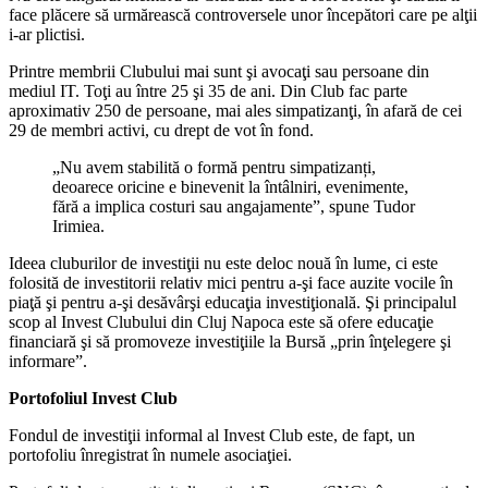
face plăcere să urmărească controversele unor începători care pe alţii
i-ar plictisi.
Printre membrii Clubului mai sunt şi avocaţi sau persoane din
mediul IT. Toţi au între 25 şi 35 de ani. Din Club fac parte
aproximativ 250 de persoane, mai ales simpatizanţi, în afară de cei
29 de membri activi, cu drept de vot în fond.
„Nu avem stabilită o formă pentru simpatizanți,
deoarece oricine e binevenit la întâlniri, evenimente,
fără a implica costuri sau angajamente”, spune Tudor
Irimiea.
Ideea cluburilor de investiţii nu este deloc nouă în lume, ci este
folosită de investitorii relativ mici pentru a-şi face auzite vocile în
piaţă şi pentru a-şi desăvârşi educaţia investiţională. Şi principalul
scop al Invest Clubului din Cluj Napoca este să ofere educaţie
financiară şi să promoveze investiţiile la Bursă „prin înţelegere şi
informare”.
Portofoliul Invest Club
Fondul de investiţii informal al Invest Club este, de fapt, un
portofoliu înregistrat în numele asociaţiei.