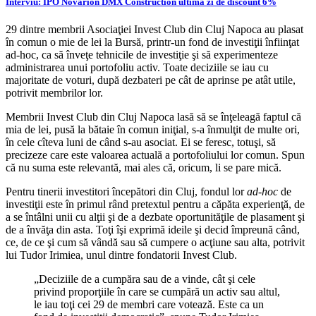
Interviu: IPO Novarion DMX Construction ultima zi de discount 6%
29 dintre membrii Asociaţiei Invest Club din Cluj Napoca au plasat
în comun o mie de lei la Bursă, printr-un fond de investiţii înfiinţat
ad-hoc, ca să înveţe tehnicile de investiţie şi să experimenteze
administrarea unui portofoliu activ. Toate deciziile se iau cu
majoritate de voturi, după dezbateri pe cât de aprinse pe atât utile,
potrivit membrilor lor.
Membrii Invest Club din Cluj Napoca lasă să se înţeleagă faptul că
mia de lei, pusă la bătaie în comun iniţial, s-a înmulţit de multe ori,
în cele cîteva luni de când s-au asociat. Ei se feresc, totuşi, să
precizeze care este valoarea actuală a portofoliului lor comun. Spun
că nu suma este relevantă, mai ales că, oricum, li se pare mică.
Pentru tinerii investitori începători din Cluj, fondul lor
ad-hoc
de
investiţii este în primul rând pretextul pentru a căpăta experienţă, de
a se întâlni unii cu alţii şi de a dezbate oportunităţile de plasament şi
de a învăţa din asta. Toţi îşi exprimă ideile şi decid împreună când,
ce, de ce şi cum să vândă sau să cumpere o acţiune sau alta, potrivit
lui Tudor Irimiea, unul dintre fondatorii Invest Club.
„Deciziile de a cumpăra sau de a vinde, cât şi cele
privind proporţiile în care se cumpără un activ sau altul,
le iau toţi cei 29 de membri care votează. Este ca un