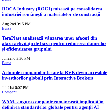
ROCA Industry (ROC1) mizează pe consolidarea
industriei românești a materialelor de construcții
Aug 2nd
9:15 PM
Bursa
TeraPlast analizează vânzarea unor afaceri din
afara activității de bază pentru reducerea datoriilor
și eficientizarea grupului
Jul 22nd
3:36 PM
Bursa
Acțiunile companiilor listate la BVB devin accesibile
investitorilor globali prin Interactive Brokers
Jul 21st
6:07 PM
Companii
WAM, singura companie românească implicată în
definirea standardelor globale pentru agenții AI