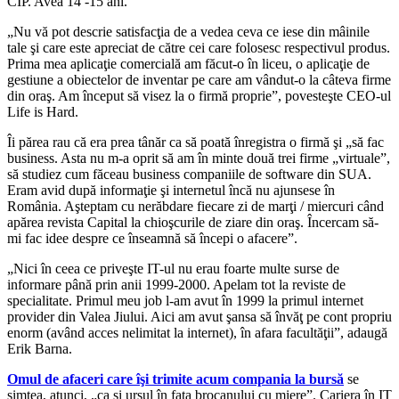
CIP. Avea 14 -15 ani.
„Nu vă pot descrie satisfacţia de a vedea ceva ce iese din mâinile
tale şi care este apreciat de către cei care folosesc respectivul produs.
Prima mea aplicaţie comercială am făcut-o în liceu, o aplicaţie de
gestiune a obiectelor de inventar pe care am vândut-o la câteva firme
din oraş. Am început să visez la o firmă proprie”, povesteşte CEO-ul
Life is Hard.
Îi părea rau că era prea tânăr ca să poată înregistra o firmă şi „să fac
business. Asta nu m-a oprit să am în minte două trei firme „virtuale”,
să studiez cum făceau business companiile de software din SUA.
Eram avid după informaţie şi internetul încă nu ajunsese în
România. Aşteptam cu nerăbdare fiecare zi de marţi / miercuri când
apărea revista Capital la chioşcurile de ziare din oraş. Încercam să-
mi fac idee despre ce înseamnă să începi o afacere”.
„Nici în ceea ce priveşte IT-ul nu erau foarte multe surse de
informare până prin anii 1999-2000. Apelam tot la reviste de
specialitate. Primul meu job l-am avut în 1999 la primul internet
provider din Valea Jiului. Aici am avut şansa să învăţ pe cont propriu
enorm (având acces nelimitat la internet), în afara facultăţii”, adaugă
Erik Barna.
Omul de afaceri care îşi trimite acum compania la bursă
se
simţea, atunci, „ca şi ursul în faţa brocanului cu miere”. Cariera în IT