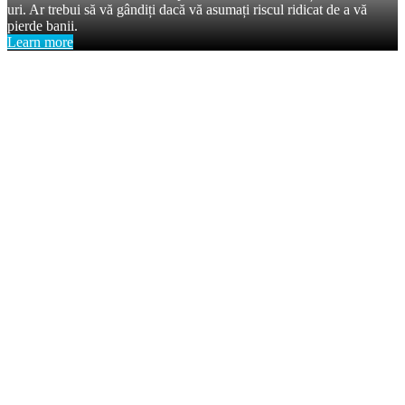
uri. Ar trebui să vă gândiți dacă vă asumați riscul ridicat de a vă
pierde banii.
Learn more