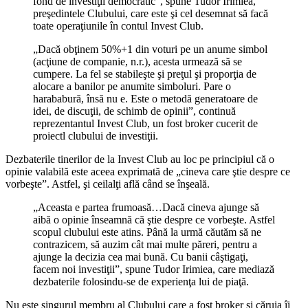
fond de investiţii democratic”, spune Tudor Irimiea,
preşedintele Clubului, care este şi cel desemnat să facă
toate operaţiunile în contul Invest Club.
„Dacă obţinem 50%+1 din voturi pe un anume simbol
(acţiune de companie, n.r.), acesta urmează să se
cumpere. La fel se stabileşte şi preţul şi proporţia de
alocare a banilor pe anumite simboluri. Pare o
harababură, însă nu e. Este o metodă generatoare de
idei, de discuţii, de schimb de opinii”, continuă
reprezentantul Invest Club, un fost broker cucerit de
proiectl clubului de investiţii.
Dezbaterile tinerilor de la Invest Club au loc pe principiul că o
opinie valabilă este aceea exprimată de „cineva care ştie despre ce
vorbeşte”. Astfel, şi ceilalţi află când se înşeală.
„Aceasta e partea frumoasă…Dacă cineva ajunge să
aibă o opinie înseamnă că ştie despre ce vorbeşte. Astfel
scopul clubului este atins. Până la urmă căutăm să ne
contrazicem, să auzim cât mai multe păreri, pentru a
ajunge la decizia cea mai bună. Cu banii câştigaţi,
facem noi investiţii”, spune Tudor Irimiea, care mediază
dezbaterile folosindu-se de experienţa lui de piaţă.
Nu este singurul membru al Clubului care a fost broker şi căruia îi