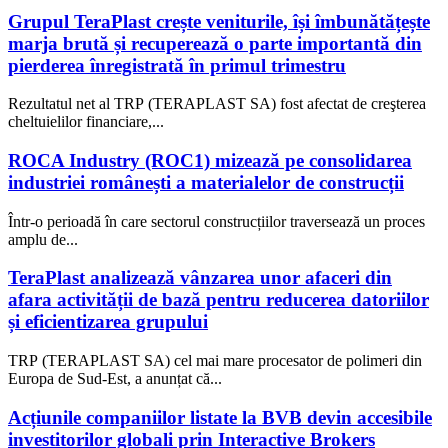
Grupul TeraPlast crește veniturile, își îmbunătățește
marja brută și recuperează o parte importantă din
pierderea înregistrată în primul trimestru
Rezultatul net al TRP (TERAPLAST SA) fost afectat de creşterea
cheltuielilor financiare,...
ROCA Industry (ROC1) mizează pe consolidarea
industriei românești a materialelor de construcții
Într-o perioadă în care sectorul construcțiilor traversează un proces
amplu de...
TeraPlast analizează vânzarea unor afaceri din
afara activității de bază pentru reducerea datoriilor
și eficientizarea grupului
TRP (TERAPLAST SA) cel mai mare procesator de polimeri din
Europa de Sud-Est, a anunțat că...
Acțiunile companiilor listate la BVB devin accesibile
investitorilor globali prin Interactive Brokers