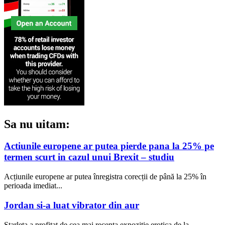
Sa nu uitam:
Actiunile europene ar putea pierde pana la 25% pe
termen scurt in cazul unui Brexit – studiu
Acțiunile europene ar putea înregistra corecții de până la 25% în
perioada imediat...
Jordan si-a luat vibrator din aur
Starleta a profitat de cea mai recenta expozitie erotica de la