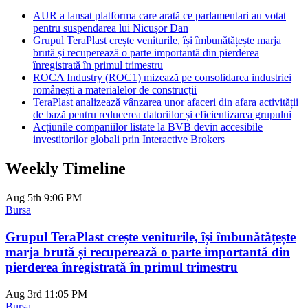
AUR a lansat platforma care arată ce parlamentari au votat
pentru suspendarea lui Nicușor Dan
Grupul TeraPlast crește veniturile, își îmbunătățește marja
brută și recuperează o parte importantă din pierderea
înregistrată în primul trimestru
ROCA Industry (ROC1) mizează pe consolidarea industriei
românești a materialelor de construcții
TeraPlast analizează vânzarea unor afaceri din afara activității
de bază pentru reducerea datoriilor și eficientizarea grupului
Acțiunile companiilor listate la BVB devin accesibile
investitorilor globali prin Interactive Brokers
Weekly Timeline
Aug 5th
9:06 PM
Bursa
Grupul TeraPlast crește veniturile, își îmbunătățește
marja brută și recuperează o parte importantă din
pierderea înregistrată în primul trimestru
Aug 3rd
11:05 PM
Bursa