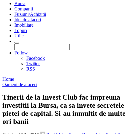
Bursa
Companii
Fuziuni/Achizitii
Idei de afaceri
Imobiliare
Topuri
Utile
Follow
Facebook
Twitter
RSS
Home
Oameni de afaceri
Tinerii de la Invest Club fac impreuna
investitii la Bursa, ca sa invete secretele
pietei de capital. Si-au inmultit de multe
ori banii