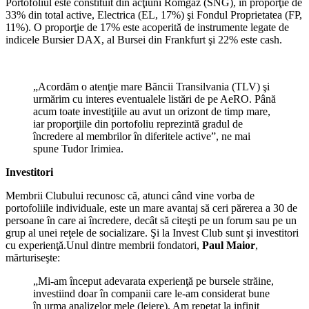
Portofoliul este constituit din acţiuni Romgaz (SNG), în proporţie de
33% din total active, Electrica (EL, 17%) şi Fondul Proprietatea (FP,
11%). O proporţie de 17% este acoperită de instrumente legate de
indicele Bursier DAX, al Bursei din Frankfurt şi 22% este cash.
„Acordăm o atenţie mare Băncii Transilvania (TLV) şi
urmărim cu interes eventualele listări de pe AeRO. Până
acum toate investiţiile au avut un orizont de timp mare,
iar proporţiile din portofoliu reprezintă gradul de
încredere al membrilor în diferitele active”, ne mai
spune Tudor Irimiea.
Investitori
Membrii Clubului recunosc că, atunci când vine vorba de
portofoliile individuale, este un mare avantaj să ceri părerea a 30 de
persoane în care ai încredere, decât să citeşti pe un forum sau pe un
grup al unei reţele de socializare. Şi la Invest Club sunt şi investitori
cu experienţă.Unul dintre membrii fondatori,
Paul Maior
,
mărturiseşte:
„Mi-am început adevarata experienţă pe bursele străine,
investiind doar în companii care le-am considerat bune
în urma analizelor mele (lejere). Am repetat la infinit