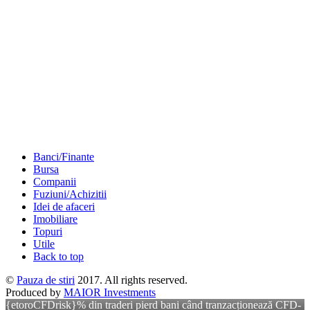
Banci/Finante
Bursa
Companii
Fuziuni/Achizitii
Idei de afaceri
Imobiliare
Topuri
Utile
Back to top
©
Pauza de stiri
2017. All rights reserved.
Produced by
MAIOR Investments
{etoroCFDrisk}% din traderi pierd bani când tranzacționează CFD-