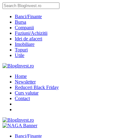
Banci/Finante
Bursa
Companii
Fuziuni/Achizitii
Idei de afaceri
Imobiliare
Topuri
Utile
Home
Newsletter
Reduceri Black Friday
Curs valutar
Contact
Banci/Finante