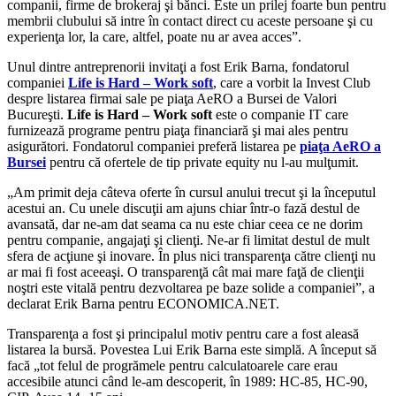
companii, firme de brokeraj şi bănci. Este un prilej foarte bun pentru
membrii clubului să intre în contact direct cu aceste persoane şi cu
experienţa lor, la care, altfel, poate nu ar avea acces”.
Unul dintre antreprenorii invitaţi a fost Erik Barna, fondatorul
companiei
Life is Hard
– Work soft
, care a vorbit la Invest Club
despre listarea firmai sale pe piaţa AeRO a Bursei de Valori
Bucureşti.
Life is Hard
– Work soft
este o companie IT care
furnizează programe pentru piaţa financiară şi mai ales pentru
asigurători. Fondatorul companiei preferă listarea pe
piaţa AeRO a
Bursei
pentru că ofertele de tip private equity nu l-au mulţumit.
„Am primit deja câteva oferte în cursul anului trecut şi la începutul
acestui an. Cu unele discuţii am ajuns chiar într-o fază destul de
avansată, dar ne-am dat seama ca nu este chiar ceea ce ne dorim
pentru companie, angajaţi şi clienţi. Ne-ar fi limitat destul de mult
sfera de acţiune şi inovare. În plus nici transparenţa către clienţi nu
ar mai fi fost aceeaşi. O transparenţă cât mai mare faţă de clienţii
noştri este vitală pentru dezvoltarea pe baze solide a companiei”, a
declarat Erik Barna pentru ECONOMICA.NET.
Transparenţa a fost şi principalul motiv pentru care a fost aleasă
listarea la bursă. Povestea Lui Erik Barna este simplă. A început să
facă „tot felul de progrămele pentru calculatoarele care erau
accesibile atunci când le-am descoperit, în 1989: HC-85, HC-90,