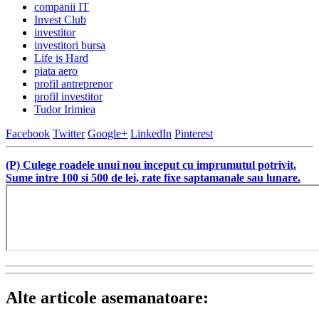
companii IT
Invest Club
investitor
investitori bursa
Life is Hard
piata aero
profil antreprenor
profil investitor
Tudor Irimiea
Facebook
Twitter
Google+
LinkedIn
Pinterest
(P) Culege roadele unui nou inceput cu imprumutul potrivit.
Sume intre 100 si 500 de lei, rate fixe saptamanale sau lunare.
Alte articole asemanatoare: