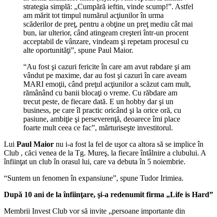
strategia simplă: „Cumpără ieftin, vinde scump!”. Astfel
am mărit tot timpul numărul acţiunilor în urma
scăderilor de preţ, pentru a obţine un preţ mediu cât mai
bun, iar ulterior, când atingeam creşteri într-un procent
acceptabil de vânzare, vindeam şi repetam procesul cu
alte oportunităţi”, spune Paul Maior.
“Au fost şi cazuri fericite în care am avut rabdare şi am
vândut pe maxime, dar au fost şi cazuri în care aveam
MARI emoţii, când preţul acţiunilor a scăzut cam mult,
rămânând cu banii blocaţi o vreme. Cu răbdare am
trecut peste, de fiecare dată. E un hobby dar şi un
business, pe care îl practic oricând şi la orice oră, cu
pasiune, ambiţie şi perseverenţă, deoarece îmi place
foarte mult ceea ce fac”, mărturiseşte investitorul.
Lui
Paul Maior
nu i-a fost la fel de uşor ca altora să se implice în
Club , căci venea de la Tg. Mureş, la fiecare întâlnire a clubului. A
înfiinţat un club în orasul lui, care va debuta în 5 noiembrie.
“Suntem un fenomen în expansiune”, spune Tudor Irimiea.
După 10 ani de la înfiinţare, şi-a redenumit firma „Life is Hard”
Membrii Invest Club vor să invite „persoane importante din