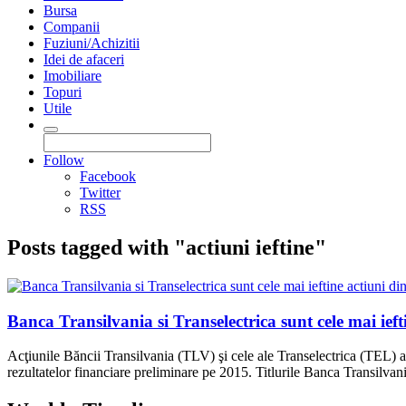
Bursa
Companii
Fuziuni/Achizitii
Idei de afaceri
Imobiliare
Topuri
Utile
Follow
Facebook
Twitter
RSS
Posts tagged with "actiuni ieftine"
Banca Transilvania si Transelectrica sunt cele mai ieft
Acţiunile Băncii Transilvania (TLV) şi cele ale Transelectrica (TEL) au d
rezultatelor financiare preliminare pe 2015. Titlurile Banca Transilvan