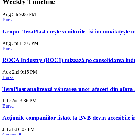
Weekly Timeline
Aug 5th
9:06 PM
Bursa
Grupul TeraPlast crește veniturile, își îmbunătățește 
Aug 3rd
11:05 PM
Bursa
ROCA Industry (ROC1) mizează pe consolidarea indust
Aug 2nd
9:15 PM
Bursa
TeraPlast analizează vânzarea unor afaceri din afara ac
Jul 22nd
3:36 PM
Bursa
Acțiunile companiilor listate la BVB devin accesibile i
Jul 21st
6:07 PM
Companii