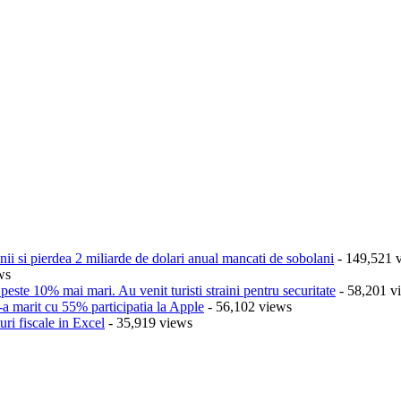
nii si pierdea 2 miliarde de dolari anual mancati de sobolani
- 149,521 
ws
este 10% mai mari. Au venit turisti straini pentru securitate
- 58,201 v
a marit cu 55% participatia la Apple
- 56,102 views
ri fiscale in Excel
- 35,919 views