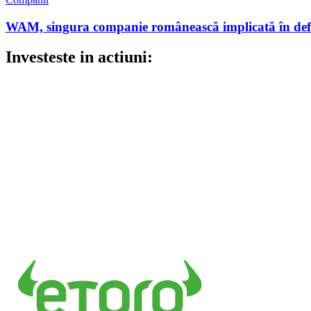
WAM, singura companie românească implicată în defin
Investeste in actiuni: