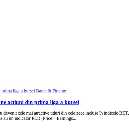
Banci & Finante
ine actiuni din prima liga a bursei
evenit cele mai atractive titluri din cele zece incluse în indicele BET, p
ia au un indicator PER (Price – Earnings...