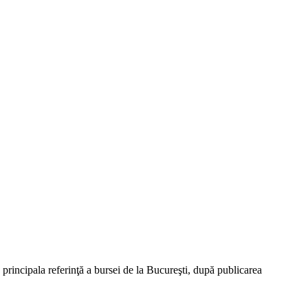
rincipala referin­ţă a bursei de la Bucu­reşti, după pu­blicarea