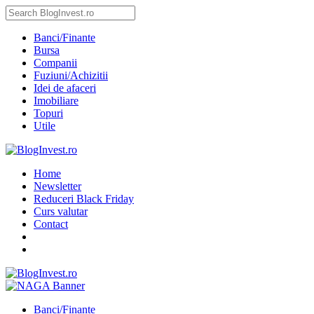
Banci/Finante
Bursa
Companii
Fuziuni/Achizitii
Idei de afaceri
Imobiliare
Topuri
Utile
Home
Newsletter
Reduceri Black Friday
Curs valutar
Contact
Banci/Finante