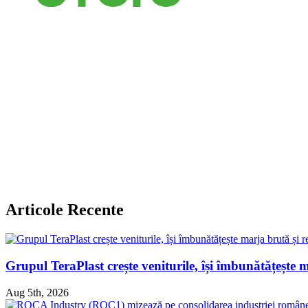
Articole Recente
Grupul TeraPlast crește veniturile, își îmbunătățește 
Aug 5th, 2026