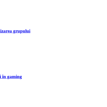
tizarea grupului
i în gaming