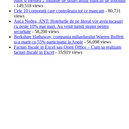
banii si pierdea 2 miliarde de dolari anual mancati de sobolani
- 149,518 views
Cele 10 corporatii care controleaza tot ce mancam
- 80,731
views
Anca Nedea, ANT: Hotelurile de pe litoral vor avea incasari
cu peste 10% mai mari. Au venit turisti straini pentru
securitate
- 58,200 views
Berkshire Hathaway, compania miliardarului Warren Buffett,
si-a marit cu 55% participatia la Apple
- 56,098 views
Facturi fiscale in Excel sau Open Office – Cum sa realizam
facturi fiscale in Excel
- 35,919 views