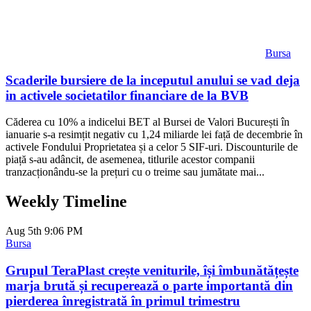
Bursa
Scaderile bursiere de la inceputul anului se vad deja
in activele societatilor financiare de la BVB
Căderea cu 10% a indicelui BET al Bursei de Valori București în
ianuarie s-a resimțit negativ cu 1,24 miliarde lei față de decembrie în
activele Fondului Proprietatea și a celor 5 SIF-uri. Discounturile de
piață s-au adâncit, de asemenea, titlurile acestor companii
tranzacționându-se la prețuri cu o treime sau jumătate mai...
Weekly Timeline
Aug 5th
9:06 PM
Bursa
Grupul TeraPlast crește veniturile, își îmbunătățește
marja brută și recuperează o parte importantă din
pierderea înregistrată în primul trimestru