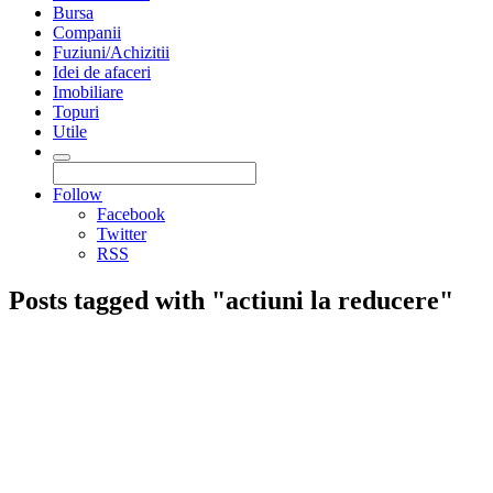
Bursa
Companii
Fuziuni/Achizitii
Idei de afaceri
Imobiliare
Topuri
Utile
Follow
Facebook
Twitter
RSS
Posts tagged with "actiuni la reducere"