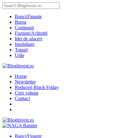
Banci/Finante
Bursa
Companii
Fuziuni/Achizitii
Idei de afaceri
Imobiliare
Topuri
Utile
Home
Newsletter
Reduceri Black Friday
Curs valutar
Contact
Banci/Finante