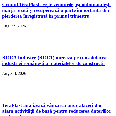
Grupul TeraPlast crește veniturile, își îmbunătățește
marja brută și recuperează o parte importantă din
pierderea înregistrată în primul trimestru
Aug 5th, 2026
ROCA Industry (ROC1) mizează pe consolidarea
industriei românești a materialelor de construcții
Aug 3rd, 2026
TeraPlast analizează vânzarea unor afaceri din
afara activității de bază pentru reducerea datoriilor