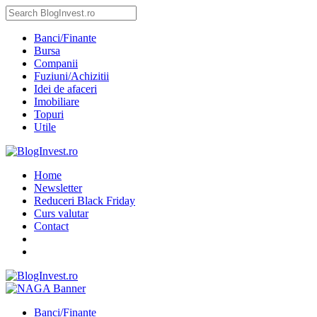
Banci/Finante
Bursa
Companii
Fuziuni/Achizitii
Idei de afaceri
Imobiliare
Topuri
Utile
Home
Newsletter
Reduceri Black Friday
Curs valutar
Contact
Banci/Finante