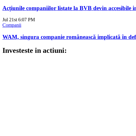
Acțiunile companiilor listate la BVB devin accesibile i
Jul 21st
6:07 PM
Companii
WAM, singura companie românească implicată în defin
Investeste in actiuni: