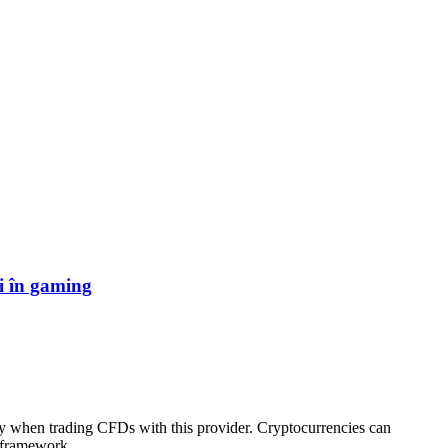
i în gaming
ey when trading CFDs with this provider. Cryptocurrencies can
y framework.