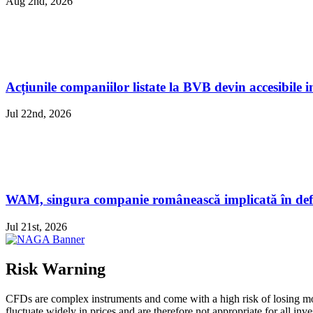
Aug 2nd, 2026
Acțiunile companiilor listate la BVB devin accesibile i
Jul 22nd, 2026
WAM, singura companie românească implicată în defin
Jul 21st, 2026
Risk Warning
CFDs are complex instruments and come with a high risk of losing mo
fluctuate widely in prices and are therefore not appropriate for all i