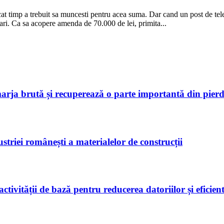
i cat timp a trebuit sa muncesti pentru acea suma. Dar cand un post de t
esari. Ca sa acopere amenda de 70.000 de lei, primita...
marja brută și recuperează o parte importantă din pierd
riei românești a materialelor de construcții
tivității de bază pentru reducerea datoriilor și eficien