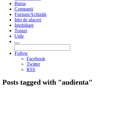
Bursa
Companii
Fuziuni/Achizitii
Idei de afaceri
Imobiliare
Topuri
Utile
Follow
Facebook
Twitter
RSS
Posts tagged with "audienta"