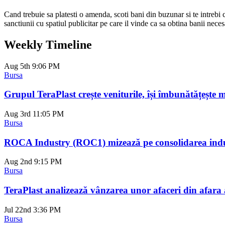
Cand trebuie sa platesti o amenda, scoti bani din buzunar si te intreb
sanctiunii cu spatiul publicitar pe care il vinde ca sa obtina banii nec
Weekly Timeline
Aug 5th
9:06 PM
Bursa
Grupul TeraPlast crește veniturile, își îmbunătățește 
Aug 3rd
11:05 PM
Bursa
ROCA Industry (ROC1) mizează pe consolidarea indust
Aug 2nd
9:15 PM
Bursa
TeraPlast analizează vânzarea unor afaceri din afara ac
Jul 22nd
3:36 PM
Bursa