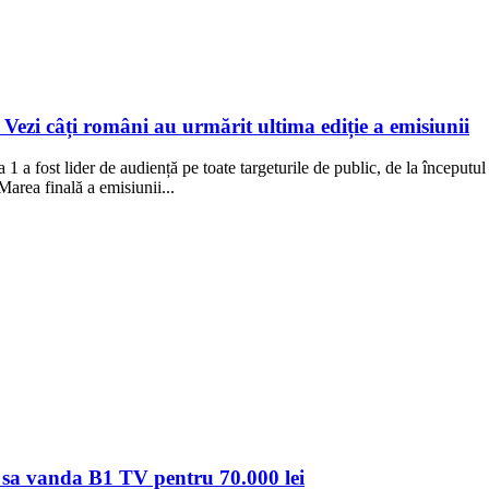
Vezi câți români au urmărit ultima ediție a emisiunii
 1 a fost lider de audiență pe toate targeturile de public, de la începutu
Marea finală a emisiunii...
 sa vanda B1 TV pentru 70.000 lei