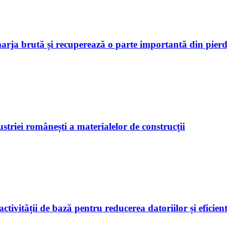
marja brută și recuperează o parte importantă din pierd
riei românești a materialelor de construcții
tivității de bază pentru reducerea datoriilor și eficien