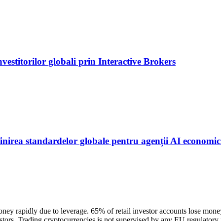
nvestitorilor globali prin Interactive Brokers
irea standardelor globale pentru agenții AI economic
ney rapidly due to leverage. 65% of retail investor accounts lose mon
nvestors. Trading cryptocurrencies is not supervised by any EU regulator