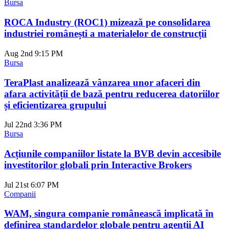
Bursa
ROCA Industry (ROC1) mizează pe consolidarea
industriei românești a materialelor de construcții
Aug 2nd
9:15 PM
Bursa
TeraPlast analizează vânzarea unor afaceri din
afara activității de bază pentru reducerea datoriilor
și eficientizarea grupului
Jul 22nd
3:36 PM
Bursa
Acțiunile companiilor listate la BVB devin accesibile
investitorilor globali prin Interactive Brokers
Jul 21st
6:07 PM
Companii
WAM, singura companie românească implicată în
definirea standardelor globale pentru agenții AI