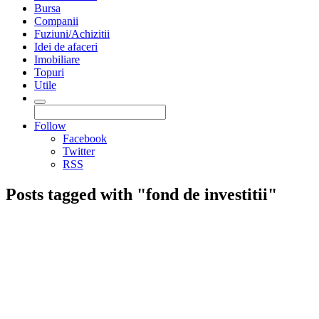
Bursa
Companii
Fuziuni/Achizitii
Idei de afaceri
Imobiliare
Topuri
Utile
Follow
Facebook
Twitter
RSS
Posts tagged with "fond de investitii"