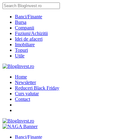
Banci/Finante
Bursa
Companii
Fuziuni/Achizitii
Idei de afaceri
Imobiliare
Topuri
Utile
Home
Newsletter
Reduceri Black Friday
Curs valutar
Contact
Banci/Finante