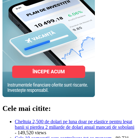
Cele mai citite:
Cheltuia 2,500 de dolari pe luna doar pe elastice pentru legat
banii si pierdea 2 miliarde de dolari anual mancati de sobolani
- 149,520 views