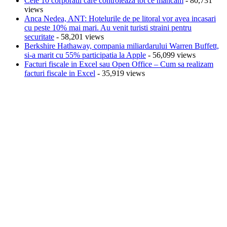
Cele 10 corporatii care controleaza tot ce mancam
- 80,731
views
Anca Nedea, ANT: Hotelurile de pe litoral vor avea incasari
cu peste 10% mai mari. Au venit turisti straini pentru
securitate
- 58,201 views
Berkshire Hathaway, compania miliardarului Warren Buffett,
si-a marit cu 55% participatia la Apple
- 56,099 views
Facturi fiscale in Excel sau Open Office – Cum sa realizam
facturi fiscale in Excel
- 35,919 views