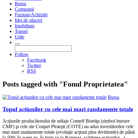
Bursa
Companii
Fuziuni/Achizitii
Idei de afaceri
Imobiliare
Topuri
Utile
Follow
Facebook
Twitter
RSS
Posts tagged with "Fonul Proprietatea"
Bursa
Topul actiunilor cu cele mai mari randamente totale
Acţiunile producătorului de utilaje Comelf Bistriţa (simbol bursier
CMF) şi cele ale Conpet Ploieşti (COTE) au adus inves­ti­torilor cele
mai mari randamente totale (evoluţie acţiuni plus dividende) de până
la 50% în acest an, în timp ce la Romgaz, scăderea acţiunilor „a