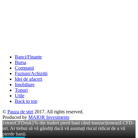
Banci/Finante
Bursa
Companii
Fuziuni/Achizitii
Idei de afaceri
Imobiliare
Topuri
Utile
Back to top
©
Pauza de stiri
2017. All rights reserved.
Produced by
MAIOR Investments
{etoroCFDrisk}% din traderi pierd bani când tranzacționează CFD-
uri. Ar trebui să vă gândiți dacă vă asumați riscul ridicat de a vă
pierde banii.