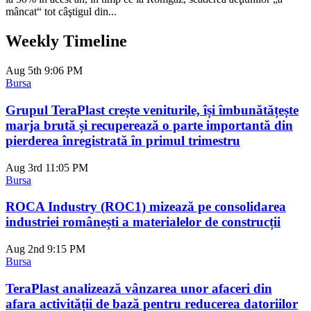
mâncat“ tot câştigul din...
Weekly Timeline
Aug 5th
9:06 PM
Bursa
Grupul TeraPlast crește veniturile, își îmbunătățește
marja brută și recuperează o parte importantă din
pierderea înregistrată în primul trimestru
Aug 3rd
11:05 PM
Bursa
ROCA Industry (ROC1) mizează pe consolidarea
industriei românești a materialelor de construcții
Aug 2nd
9:15 PM
Bursa
TeraPlast analizează vânzarea unor afaceri din
afara activității de bază pentru reducerea datoriilor