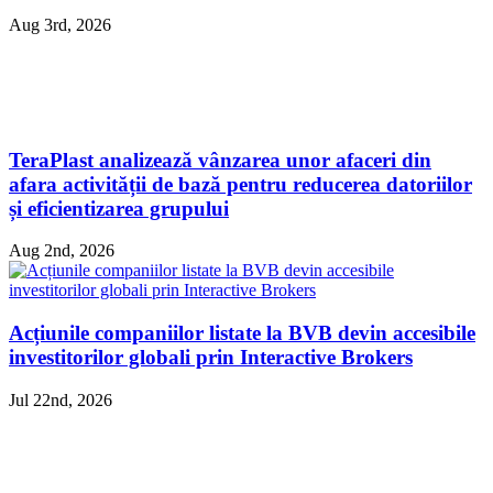
Aug 3rd, 2026
TeraPlast analizează vânzarea unor afaceri din
afara activității de bază pentru reducerea datoriilor
și eficientizarea grupului
Aug 2nd, 2026
Acțiunile companiilor listate la BVB devin accesibile
investitorilor globali prin Interactive Brokers
Jul 22nd, 2026