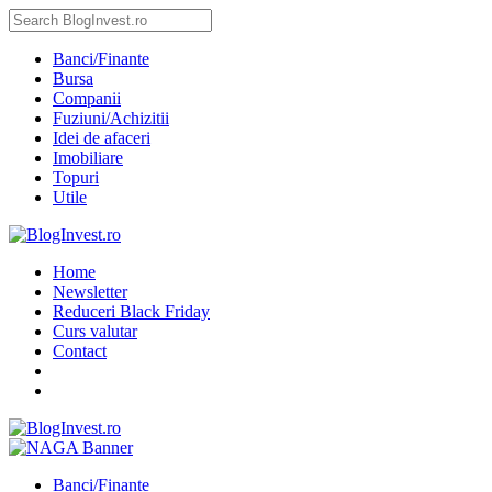
Banci/Finante
Bursa
Companii
Fuziuni/Achizitii
Idei de afaceri
Imobiliare
Topuri
Utile
Home
Newsletter
Reduceri Black Friday
Curs valutar
Contact
Banci/Finante