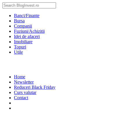
Banci/Finante
Bursa
Companii
Fuziuni/Achizitii
Idei de afaceri
Imobiliare
Topuri
Utile
Home
Newsletter
Reduceri Black Friday
Curs valutar
Contact