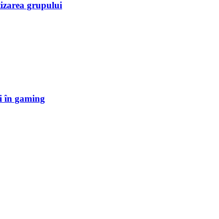
tizarea grupului
i în gaming