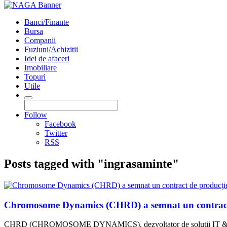
Banci/Finante
Bursa
Companii
Fuziuni/Achizitii
Idei de afaceri
Imobiliare
Topuri
Utile
Follow
Facebook
Twitter
RSS
Posts tagged with "ingrasaminte"
Chromosome Dynamics (CHRD) a semnat un contract de
CHRD (CHROMOSOME DYNAMICS), dezvoltator de soluţii IT & inteligenţ