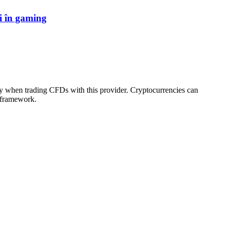
i în gaming
ey when trading CFDs with this provider. Cryptocurrencies can
y framework.