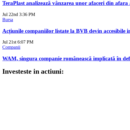
TeraPlast analizează vânzarea unor afaceri din afara ac
Jul 22nd
3:36 PM
Bursa
Acțiunile companiilor listate la BVB devin accesibile i
Jul 21st
6:07 PM
Companii
WAM, singura companie românească implicată în defin
Investeste in actiuni: