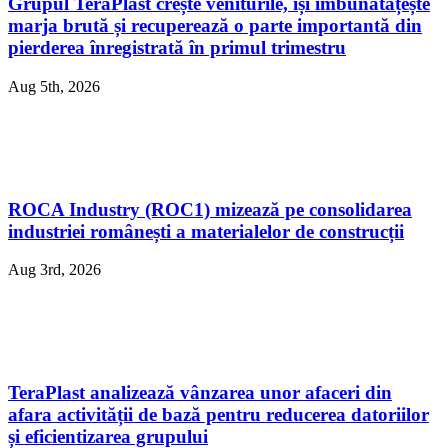
Grupul TeraPlast crește veniturile, își îmbunătățește
marja brută și recuperează o parte importantă din
pierderea înregistrată în primul trimestru
Aug 5th, 2026
ROCA Industry (ROC1) mizează pe consolidarea
industriei românești a materialelor de construcții
Aug 3rd, 2026
TeraPlast analizează vânzarea unor afaceri din
afara activității de bază pentru reducerea datoriilor
și eficientizarea grupului