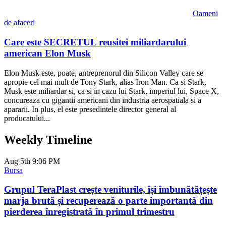
Oameni
de afaceri
Care este SECRETUL reusitei miliardarului
american Elon Musk
Elon Musk este, poate, antreprenorul din Silicon Valley care se
apropie cel mai mult de Tony Stark, alias Iron Man. Ca si Stark,
Musk este miliardar si, ca si in cazu lui Stark, imperiul lui, Space X,
concureaza cu gigantii americani din industria aerospatiala si a
apararii. In plus, el este presedintele director general al
producatului...
Weekly Timeline
Aug 5th
9:06 PM
Bursa
Grupul TeraPlast crește veniturile, își îmbunătățește
marja brută și recuperează o parte importantă din
pierderea înregistrată în primul trimestru