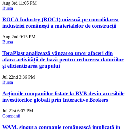
Aug 3rd
11:05 PM
Bursa
ROCA Industry (ROC1) mizează pe consolidarea
industriei românești a materialelor de construcții
Aug 2nd
9:15 PM
Bursa
TeraPlast analizează vânzarea unor afaceri din
afara activității de bază pentru reducerea datoriilor
și eficientizarea grupului
Jul 22nd
3:36 PM
Bursa
Acțiunile companiilor listate la BVB devin accesibile
investitorilor globali prin Interactive Brokers
Jul 21st
6:07 PM
Companii
WAM, singura companie românească implicată în