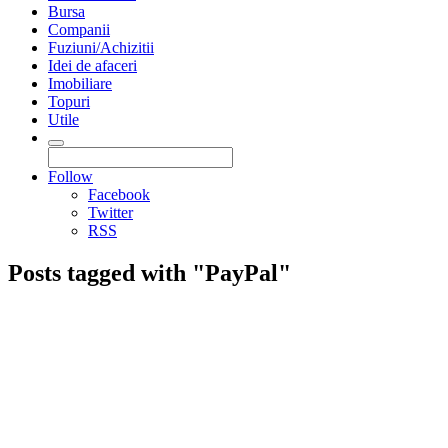
Bursa
Companii
Fuziuni/Achizitii
Idei de afaceri
Imobiliare
Topuri
Utile
Follow
Facebook
Twitter
RSS
Posts tagged with "PayPal"