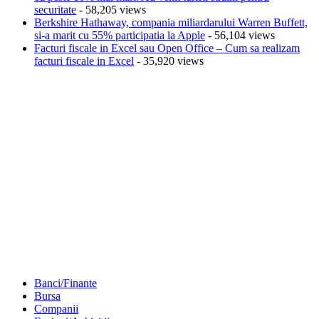
securitate
- 58,205 views
Berkshire Hathaway, compania miliardarului Warren Buffett,
si-a marit cu 55% participatia la Apple
- 56,104 views
Facturi fiscale in Excel sau Open Office – Cum sa realizam
facturi fiscale in Excel
- 35,920 views
Banci/Finante
Bursa
Companii