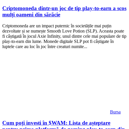
Criptomoneda dintr-un joc de tip play-to-earn a scos
mulți oameni din sărăcie
Criptomoneda are un impact puternic în societățile mai puțin
dezvoltate și se numește Smooth Love Potion (SLP). Aceasta poate
fi câștigată în jocul Axie Infinity, unul dintre cele mai populare de tip
play-to-earn din lume. Monede digitale SLP pot fi câștigate în
luptele care au loc în joc între creaturi numite...
Bursa
Cum poți investi în $WAM: Lista de așteptare