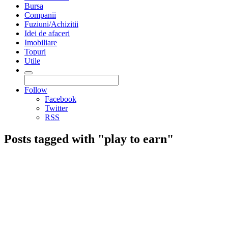
Bursa
Companii
Fuziuni/Achizitii
Idei de afaceri
Imobiliare
Topuri
Utile
Follow
Facebook
Twitter
RSS
Posts tagged with "play to earn"