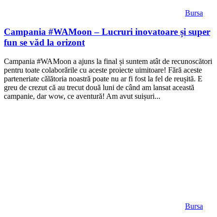
Bursa
Campania #WAMoon – Lucruri inovatoare și super
fun se văd la orizont
Campania #WAMoon a ajuns la final și suntem atât de recunoscători
pentru toate colaborările cu aceste proiecte uimitoare! Fără aceste
parteneriate călătoria noastră poate nu ar fi fost la fel de reușită. E
greu de crezut că au trecut două luni de când am lansat această
campanie, dar wow, ce aventură! Am avut suișuri...
Bursa