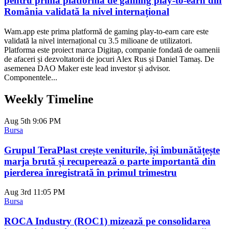
pentru prima platformă de gaming play-to-earn din
România validată la nivel internațional
Wam.app este prima platformă de gaming play-to-earn care este
validată la nivel internațional cu 3.5 milioane de utilizatori.
Platforma este proiect marca Digitap, companie fondată de oamenii
de afaceri și dezvoltatorii de jocuri Alex Rus și Daniel Tamaș. De
asemenea DAO Maker este lead investor și advisor.
Componentele...
Weekly Timeline
Aug 5th
9:06 PM
Bursa
Grupul TeraPlast crește veniturile, își îmbunătățește
marja brută și recuperează o parte importantă din
pierderea înregistrată în primul trimestru
Aug 3rd
11:05 PM
Bursa
ROCA Industry (ROC1) mizează pe consolidarea