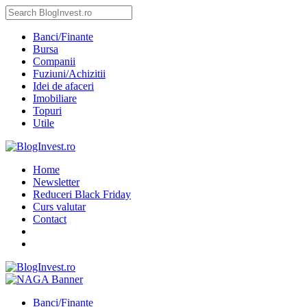
Banci/Finante
Bursa
Companii
Fuziuni/Achizitii
Idei de afaceri
Imobiliare
Topuri
Utile
Home
Newsletter
Reduceri Black Friday
Curs valutar
Contact
Banci/Finante