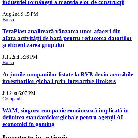
industriei românești a materialelor de construcții
Aug 2nd
9:15 PM
Bursa
TeraPlast analizează vânzarea unor afaceri din
afara activității de bază pentru reducerea datoriilor
și eficientizarea grupului
Jul 22nd
3:36 PM
Bursa
Acțiunile companiilor listate la BVB devin accesibile
investitorilor globali prin Interactive Brokers
Jul 21st
6:07 PM
Companii
WAM, singura companie românească implicată în
definirea standardelor globale pentru agenții AI
economici în gaming
Investeste in actiuni: