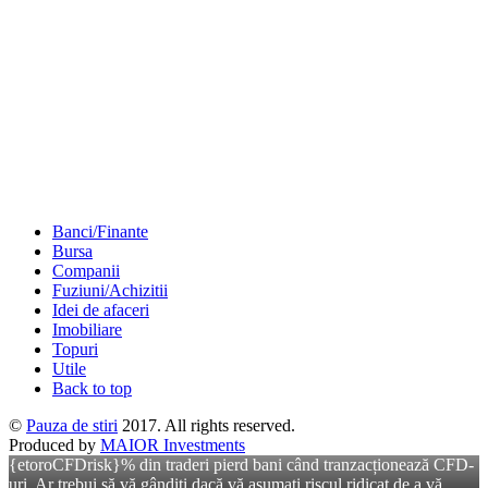
Banci/Finante
Bursa
Companii
Fuziuni/Achizitii
Idei de afaceri
Imobiliare
Topuri
Utile
Back to top
©
Pauza de stiri
2017. All rights reserved.
Produced by
MAIOR Investments
{etoroCFDrisk}% din traderi pierd bani când tranzacționează CFD-
uri. Ar trebui să vă gândiți dacă vă asumați riscul ridicat de a vă