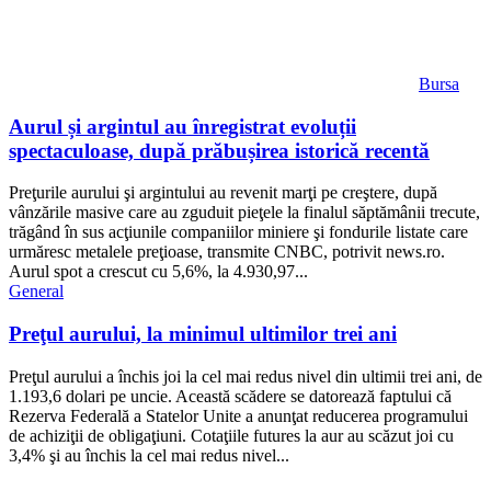
Bursa
Aurul și argintul au înregistrat evoluții
spectaculoase, după prăbușirea istorică recentă
Preţurile aurului şi argintului au revenit marţi pe creştere, după
vânzările masive care au zguduit pieţele la finalul săptămânii trecute,
trăgând în sus acţiunile companiilor miniere şi fondurile listate care
urmăresc metalele preţioase, transmite CNBC, potrivit news.ro.
Aurul spot a crescut cu 5,6%, la 4.930,97...
General
Preţul aurului, la minimul ultimilor trei ani
Preţul aurului a închis joi la cel mai redus nivel din ultimii trei ani, de
1.193,6 dolari pe uncie. Această scădere se datorează faptului că
Rezerva Federală a Statelor Unite a anunţat reducerea programului
de achiziţii de obligaţiuni. Cotaţiile futures la aur au scăzut joi cu
3,4% şi au închis la cel mai redus nivel...