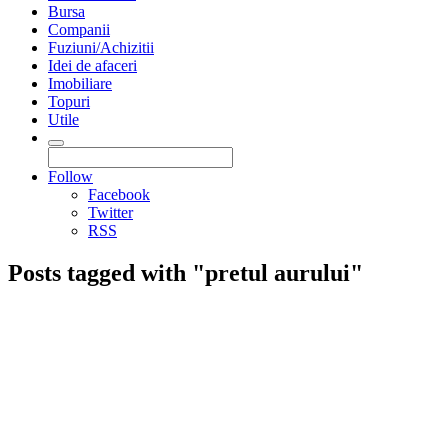
Bursa
Companii
Fuziuni/Achizitii
Idei de afaceri
Imobiliare
Topuri
Utile
Follow
Facebook
Twitter
RSS
Posts tagged with "pretul aurului"