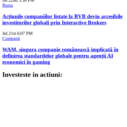
Jul 22nd
3:36 PM
Bursa
Acțiunile companiilor listate la BVB devin accesibile
investitorilor globali prin Interactive Brokers
Jul 21st
6:07 PM
Companii
WAM, singura companie românească implicată în
definirea standardelor globale pentru agenții AI
economici în gaming
Investeste in actiuni: