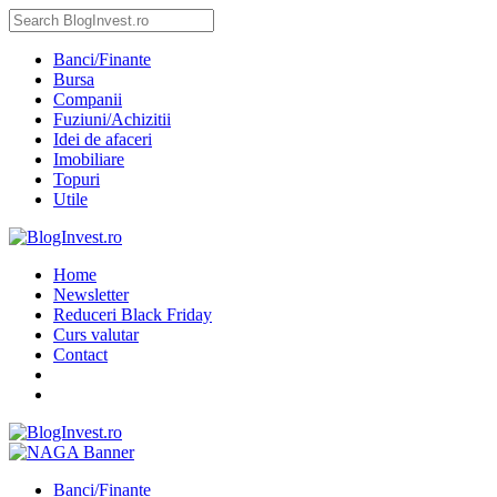
Banci/Finante
Bursa
Companii
Fuziuni/Achizitii
Idei de afaceri
Imobiliare
Topuri
Utile
Home
Newsletter
Reduceri Black Friday
Curs valutar
Contact
Banci/Finante