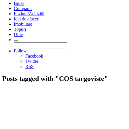
Bursa
Companii
Fuziuni/Achizitii
Idei de afaceri
Imobiliare
Topuri
Utile
Follow
Facebook
Twitter
RSS
Posts tagged with "COS targoviste"