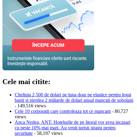
Cele mai citite:
Cheltuia 2,500 de dolari pe luna doar pe elastice pentru legat
banii si pierdea 2 miliarde de dolari anual mancati de sobolani
- 149,516 views
Cele 10 corporatii care controleaza tot ce mancam
- 80,727
views
Anca Nedea, ANT: Hotelurile de pe litoral vor avea incasari
cu peste 10% mai mari. Au venit turisti straini pentru
securitate
- 58,197 views