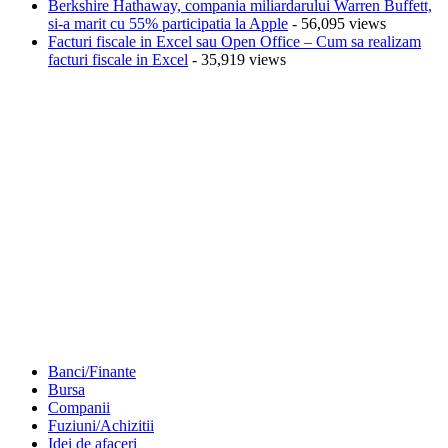
Berkshire Hathaway, compania miliardarului Warren Buffett,
si-a marit cu 55% participatia la Apple
- 56,095 views
Facturi fiscale in Excel sau Open Office – Cum sa realizam
facturi fiscale in Excel
- 35,919 views
Banci/Finante
Bursa
Companii
Fuziuni/Achizitii
Idei de afaceri