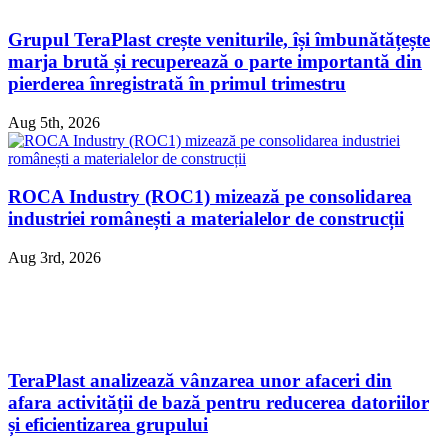
Grupul TeraPlast crește veniturile, își îmbunătățește
marja brută și recuperează o parte importantă din
pierderea înregistrată în primul trimestru
Aug 5th, 2026
ROCA Industry (ROC1) mizează pe consolidarea
industriei românești a materialelor de construcții
Aug 3rd, 2026
TeraPlast analizează vânzarea unor afaceri din
afara activității de bază pentru reducerea datoriilor
și eficientizarea grupului