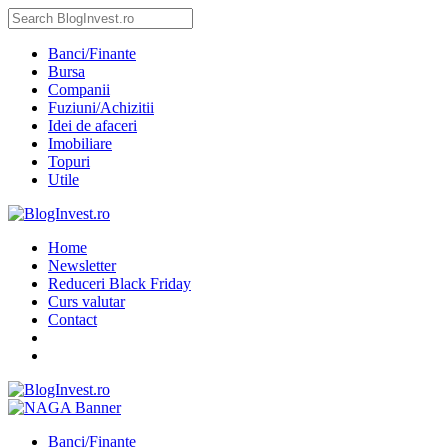
Banci/Finante
Bursa
Companii
Fuziuni/Achizitii
Idei de afaceri
Imobiliare
Topuri
Utile
Home
Newsletter
Reduceri Black Friday
Curs valutar
Contact
Banci/Finante