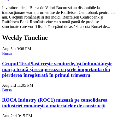
Investitorii de la Bursa de Valori București au disponibile la
tranzacționare warrant-uri emise de Raiffeisen Centrobank pentru un
aur, 6 acțiuni românești și doi indici. Raiffeisen Centrobank și
Raiffeisen Bank România vine cu o nouă gamă de produse
structurate care vor fi listate începând de astăzi la cota Bursei de...
Weekly Timeline
Aug 5th
9:06 PM
Bursa
Grupul TeraPlast crește veniturile, își îmbunătățește
marja brută și recuperează o parte importantă din
pierderea înregistrată în primul trimestru
Aug 3rd
11:05 PM
Bursa
ROCA Industry (ROC1) mizează pe consolidarea
industriei românești a materialelor de construcții
Aug 2nd
9:15 PM