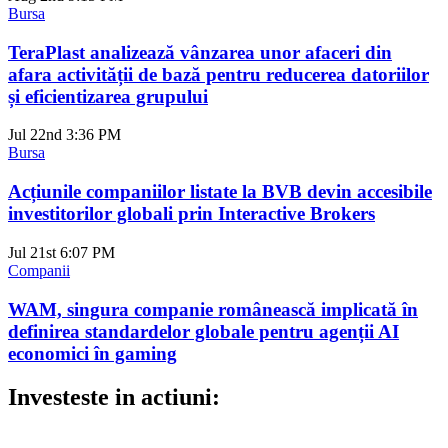
Bursa
TeraPlast analizează vânzarea unor afaceri din
afara activității de bază pentru reducerea datoriilor
și eficientizarea grupului
Jul 22nd
3:36 PM
Bursa
Acțiunile companiilor listate la BVB devin accesibile
investitorilor globali prin Interactive Brokers
Jul 21st
6:07 PM
Companii
WAM, singura companie românească implicată în
definirea standardelor globale pentru agenții AI
economici în gaming
Investeste in actiuni: