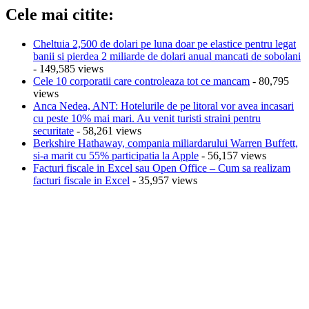
Cele mai citite:
Cheltuia 2,500 de dolari pe luna doar pe elastice pentru legat
banii si pierdea 2 miliarde de dolari anual mancati de sobolani
- 149,585 views
Cele 10 corporatii care controleaza tot ce mancam
- 80,795
views
Anca Nedea, ANT: Hotelurile de pe litoral vor avea incasari
cu peste 10% mai mari. Au venit turisti straini pentru
securitate
- 58,261 views
Berkshire Hathaway, compania miliardarului Warren Buffett,
si-a marit cu 55% participatia la Apple
- 56,157 views
Facturi fiscale in Excel sau Open Office – Cum sa realizam
facturi fiscale in Excel
- 35,957 views