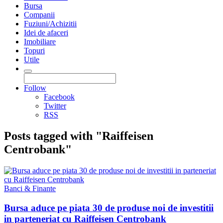
Bursa
Companii
Fuziuni/Achizitii
Idei de afaceri
Imobiliare
Topuri
Utile
Follow
Facebook
Twitter
RSS
Posts tagged with "Raiffeisen
Centrobank"
Banci & Finante
Bursa aduce pe piata 30 de produse noi de investitii
in parteneriat cu Raiffeisen Centrobank