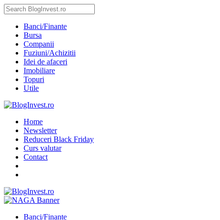
Banci/Finante
Bursa
Companii
Fuziuni/Achizitii
Idei de afaceri
Imobiliare
Topuri
Utile
Home
Newsletter
Reduceri Black Friday
Curs valutar
Contact
Banci/Finante